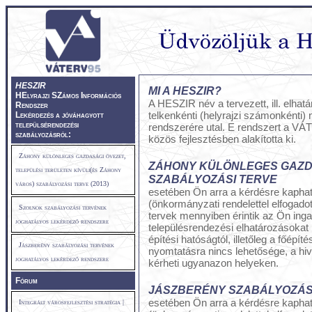
HESZIR
MI A HESZIR?
HE
lyrajzi
SZ
ámos
I
nformációs
A HESZIR név a tervezett, ill. elhat
R
endszer
telkenkénti (helyrajzi számonkénti) 
Lekérdezés a jóváhagyott
települsérendezési
rendszerére utal. E rendszert a V
szabályozásról:
közös fejlesztésben alakította ki.
Záhony különleges gazdasági övezet,
ZÁHONY KÜLÖNLEGES GAZD
települési területen kívüli(és Záhony
SZABÁLYOZÁSI TERVE
város) szabályozási terve (2013)
esetében Ön arra a kérdésre kaphat
(önkormányzati rendelettel elfogadott
Szolnok szabályozási tervének
tervek mennyiben érintik az Ön inga
joghatályos lekérdező rendszere
településrendezési elhatározásokat k
építési hatóságtól, illetőleg a főépít
Jászberény szabályozási tervének
nyomtatásra nincs lehetősége, a hiva
joghatályos lekérdező rendszere
kérheti ugyanazon helyeken.
Fórum
JÁSZBERÉNY SZABÁLYOZÁS
esetében Ön arra a kérdésre kaphat
Integrált városfejlesztési stratégia |