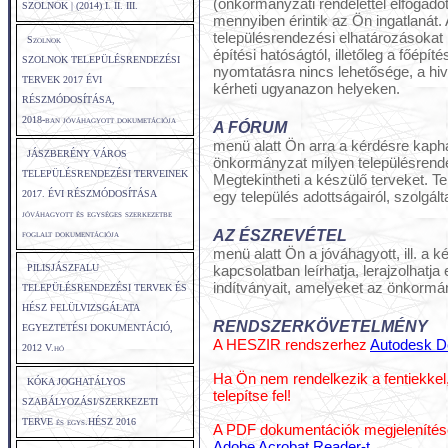
(önkormányzati rendelettel elfogadot
SZOLNOK | (2014) I. II. III.
mennyiben érintik az Ön ingatlanát.
településrendezési elhatározásokat k
Szolnok
építési hatóságtól, illetőleg a főépít
SZOLNOK TELEPÜLÉSRENDEZÉSI
nyomtatásra nincs lehetősége, a hiva
TERVEK 2017 ÉVI
kérheti ugyanazon helyeken.
RÉSZMÓDOSÍTÁSA,
2018-ban jóváhagyott dokumetációja
A FÓRUM
menü alatt Ön arra a kérdésre kapha
JÁSZBERÉNY VÁROS
önkormányzat milyen településrendez
TELEPÜLÉSRENDEZÉSI TERVEINEK
Megtekintheti a készülő terveket. T
2017. ÉVI RÉSZMÓDOSÍTÁSA
egy település adottságairól, szolgálta
jóváhagyott és egységes szerkezetbe
AZ ÉSZREVÉTEL
foglalt dokumentációja
menü alatt Ön a jóváhagyott, ill. a 
PILISJÁSZFALU
kapcsolatban leírhatja, lerajzolhatja
indítványait, amelyeket az önkormán
TELEPÜLÉSRENDEZÉSI TERVEK ÉS
HÉSZ FELÜLVIZSGÁLATA
RENDSZERKÖVETELMÉNY
EGYEZTETÉSI DOKUMENTÁCIÓ,
A HESZIR rendszerhez
Autodesk D
2012 V.hó
Ha Ön nem rendelkezik a fentiekkel, 
KÓKA JOGHATÁLYOS
telepítse fel!
SZABÁLYOZÁSI/SZERKEZETI
TERVE és egys.HÉSZ 2016
A PDF dokumentációk megjelenítéséhe
Adobe Acrobat Reader-t