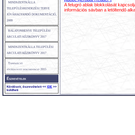
MINDSZENTKÁLLA
A felugró ablak blokkolását kapcsol
TELEPÜLÉSRENDEZÉSI TERVE
információs sávban a letöltendő alk
JÓVÁHAGYANDÓ DOKUMENTÁCIÓ,
2009
BALATONHENYE TELEPÜLÉSI
ARCULATI KÉZIKÖNYV 2017
MINDSZENTKÁLLA TELEPÜLÉSI
ARCULATI KÉZIKÖNYV 2017
Tápiószecső
jóváhagyott dokumentació 2015
Észrevételek
Kérdéseit, észrevételeit <<
IDE
>>
küldheti